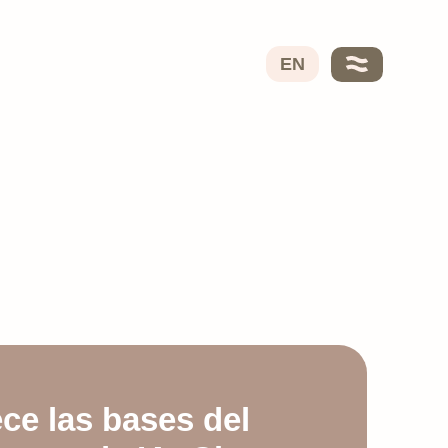
VERVO
Nosotros
EN
Ayo García
Colaboradores
Nuestro ADN
Servicios
Tarifas
Contacto
ce las bases del