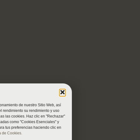
ionamiento de nuestro Sitio Web, así
el rendimiento su rendimiento y uso
das las cookies. Haz clic en "Rechazar"
rizadas como "Cookies Esenciales" y
ra tus preferencias haciendo clic en
ca de Cookies.