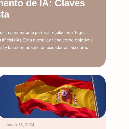
ento de IA: Claves
sta
e implementar la primera regulación integral
rtificial (IA). Esta nueva ley tiene como objetivos
idad y los derechos de los ciudadanos, así como
marzo 13, 2024