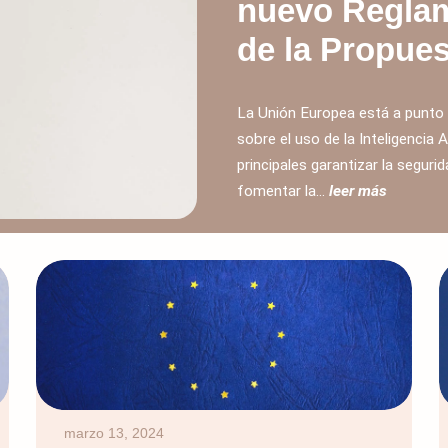
nuevo Reglam
de la Propue
La Unión Europea está a punto d
sobre el uso de la Inteligencia A
principales garantizar la segur
fomentar la...
leer más
marzo 13, 2024