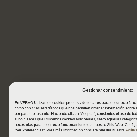
Gestionar consentimiento
En VERVO Utilizamos cookies propias y de terceros para el correcto func
como con fines estadísticos que nos permiten obtener información sobre 
por parte del usuario. Haciendo clic en "Aceptar", consientes el uso de to
si no quieres que utilicemos cookies adicionales, salvo aquellas catego
necesarias para el correcto funcionamiento del nuestro Sitio Web. Configu
"Ver Preferencias". Para más información consulta nuestra nuestra
Políti