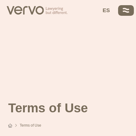
VERVO
About Us
ES
Ayo García
Trusted Partners
Our DNA
Solutions
Fees
Contact
Terms of Use
Terms of Use