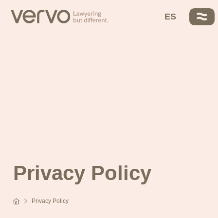
VERVO
About Us
ES
Ayo García
Trusted Partners
Our DNA
Solutions
Fees
Contact
Privacy Policy
Privacy Policy