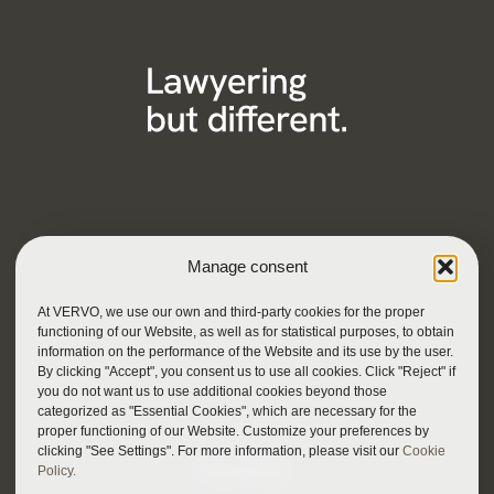
Manage consent
At VERVO, we use our own and third-party cookies for the proper
functioning of our Website, as well as for statistical purposes, to obtain
information on the performance of the Website and its use by the user.
By clicking "Accept", you consent us to use all cookies. Click "Reject" if
you do not want us to use additional cookies beyond those
categorized as "Essential Cookies", which are necessary for the
proper functioning of our Website. Customize your preferences by
clicking "See Settings". For more information, please visit our
Cookie
Privacy Policy
Policy.